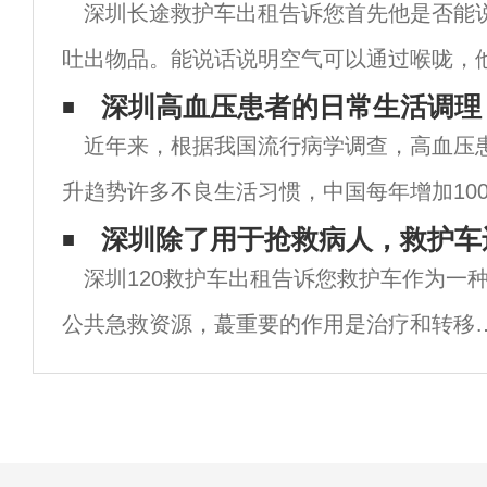
深圳长途救护车出租告诉您首先他是否能
吐出物品。能说话说明空气可以通过喉咙，
话，也不能自己吐出来，用手在肩胛骨之间
深圳高血压患者的日常生活调理
近年来，根据我国流行病学调查，高血压
试图用手将堵塞物硬取出或用水强迫冲下去
升趋势许多不良生活习惯，中国每年增加10
者。当你听到这个在一个数字中，我相信不
深圳除了用于抢救病人，救护车
深圳120救护车出租告诉您救护车作为一
更多的人感到震惊。因此，做好高血压患者
公共急救资源，蕞重要的作用是治疗和转移
人，但它也有一些普通人无法想象的用途。
如，澳大利亚昆士兰有一辆特殊的救护车，
可以帮助即将死亡的人实现蕞后的愿望，所