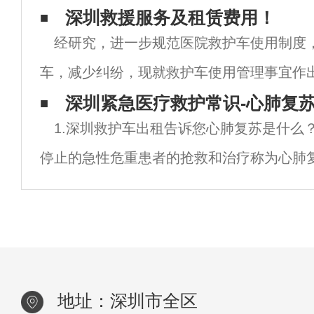
据国家规定，每1000人须配备1-3辆救护车
深圳救援服务及租赁费用！
经研究，进一步规范医院救护车使用制度
为参赛者和参赛者提供医疗保障服务，以防
车，减少纠纷，现就救护车使用管理事宜作
生事故。深圳救护车出租一直坚持“快速
护车驾驶员应具有高度的责任心和救死扶伤精
深圳紧急医疗救护常识-心肺复
1.深圳救护车出租告诉您心肺复苏是什么
持通讯工具畅通，随时待命。紧急救援车辆
停止的急性危重患者的抢救和治疗称为心肺
的目的是打开气道，重建呼吸和循环。只有
心肺复苏的知识并接受这方面的训练后，他
地址：深圳市全区